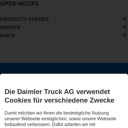
OPEN-HOURS
EMOBILITY-SERVICE
SERVICE
PARTS
BLEIB IN KONTAKT.
Entdecke Mercedes-Benz Trucks auf unseren digitalen
Kanälen.