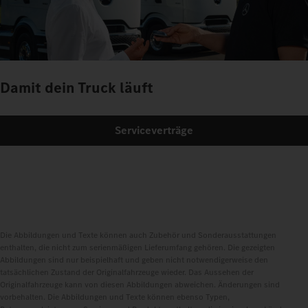
Damit dein Truck läuft
Serviceverträge
Die Abbildungen und Texte können auch Zubehör und Sonderausstattungen
enthalten, die nicht zum serienmäßigen Lieferumfang gehören. Die gezeigten
Abbildungen sind nur beispielhaft und geben nicht notwendigerweise den
tatsächlichen Zustand der Originalfahrzeuge wieder. Das Aussehen der
Originalfahrzeuge kann von diesen Abbildungen abweichen. Änderungen sind
vorbehalten. Die Abbildungen und Texte können ebenso Typen,