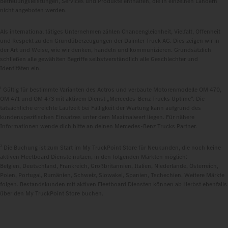
Betreuungsleistungen, Services und Produkte enthalten, die in einzelnen Ländern
nicht angeboten werden.
Als international tätiges Unternehmen zählen Chancengleichheit, Vielfalt, Offenheit
und Respekt zu den Grundüberzeugungen der Daimler Truck AG. Dies zeigen wir in
der Art und Weise, wie wir denken, handeln und kommunizieren. Grundsätzlich
schließen alle gewählten Begriffe selbstverständlich alle Geschlechter und
Identitäten ein.
1
Gültig für bestimmte Varianten des Actros und verbaute Motorenmodelle OM 470,
OM 471 und OM 473 mit aktivem Dienst „Mercedes‑Benz Trucks Uptime“. Die
tatsächliche erreichte Laufzeit bei Fälligkeit der Wartung kann aufgrund des
kundenspezifischen Einsatzes unter dem Maximalwert liegen. Für nähere
Informationen wende dich bitte an deinen Mercedes‑Benz Trucks Partner.
2
Die Buchung ist zum Start im My TruckPoint Store für Neukunden, die noch keine
aktiven Fleetboard Dienste nutzen, in den folgenden Märkten möglich:
Belgien, Deutschland, Frankreich, Großbritannien, Italien, Niederlande, Österreich,
Polen, Portugal, Rumänien, Schweiz, Slowakei, Spanien, Tschechien. Weitere Märkte
folgen. Bestandskunden mit aktiven Fleetboard Diensten können ab Herbst ebenfalls
über den My TruckPoint Store buchen.