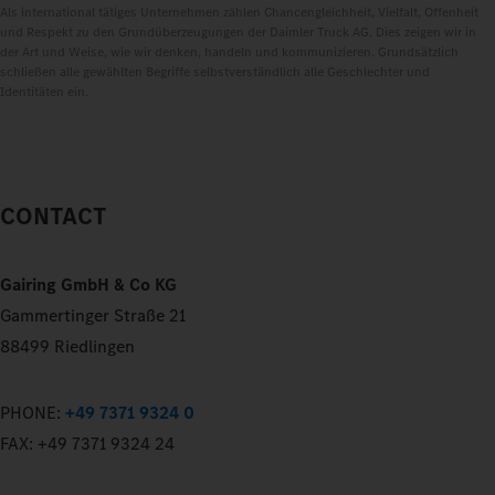
Als international tätiges Unternehmen zählen Chancengleichheit, Vielfalt, Offenheit
und Respekt zu den Grundüberzeugungen der Daimler Truck AG. Dies zeigen wir in
der Art und Weise, wie wir denken, handeln und kommunizieren. Grundsätzlich
schließen alle gewählten Begriffe selbstverständlich alle Geschlechter und
Identitäten ein.
CONTACT
Gairing GmbH & Co KG
Gammertinger Straße 21
88499 Riedlingen
PHONE:
+49 7371 9324 0
FAX:
+49 7371 9324 24