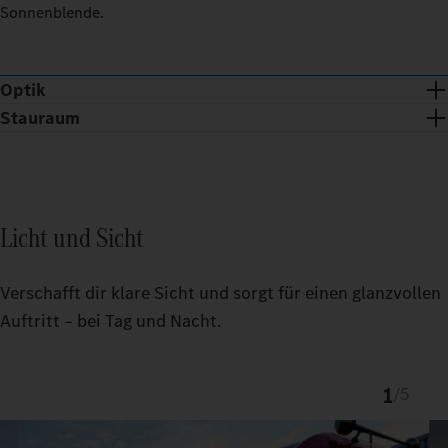
Sonnenblende.
Optik
Stauraum
Licht und Sicht
Verschafft dir klare Sicht und sorgt für einen glanzvollen
Auftritt – bei Tag und Nacht.
1
/
5
Chromspange und -dots verleihen der ProCabin Front eine
exklusive Optik.
Der passgenaue TruckLocker schafft mehr Ordnung und