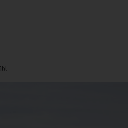
d
ühl