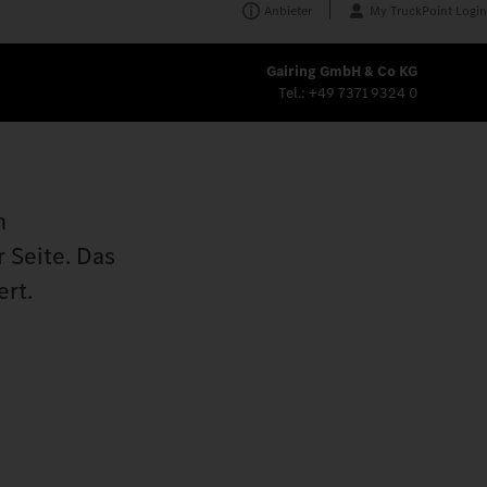
Anbieter
My TruckPoint Login
Gairing GmbH & Co KG
Tel.:
+49 7371 9324 0
n
 Seite. Das
ert.