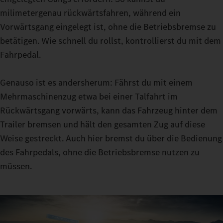
den deine aktuelle Fahrt erfordert. Mit ECO, HEAVY oder
milimetergenau rückwärtsfahren, während ein
MANUAL stehen dir dafür drei Optionen zur Verfügung.
Vorwärtsgang eingelegt ist, ohne die Betriebsbremse zu
Feinfühlige Manöver gelingen dir dank der Turbo-Retarder-
betätigen. Wie schnell du rollst, kontrollierst du mit dem
Kupplung im Rangiermodus: Denn mit konstantem Vortrieb
Fahrpedal.
kannst du auch bei sehr schweren Lasten nahezu ohne
Verschleiß der Anfahrkupplung rangieren.
Genauso ist es andersherum: Fährst du mit einem
Mehrmaschinenzug etwa bei einer Talfahrt im
Rückwärtsgang vorwärts, kann das Fahrzeug hinter dem
Trailer bremsen und hält den gesamten Zug auf diese
Weise gestreckt. Auch hier bremst du über die Bedienung
des Fahrpedals, ohne die Betriebsbremse nutzen zu
müssen.