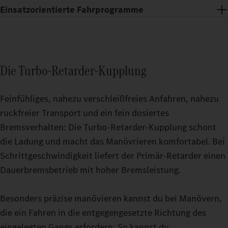
Einsatzorientierte Fahrprogramme
Die Turbo-Retarder-Kupplung
Feinfühliges, nahezu verschleißfreies Anfahren, nahezu
ruckfreier Transport und ein fein dosiertes
Bremsverhalten: Die Turbo-Retarder-Kupplung schont
die Ladung und macht das Manövrieren komfortabel. Bei
Schrittgeschwindigkeit liefert der Primär-Retarder einen
Erholsame Pausen auch auf anstrengenden Touren: Mit dem
Dauerbremsbetrieb mit hoher Bremsleistung.
Fahrerhaus GigaSpace und dem Fahrerhaus BigSpace kannst du
Zuschaltbare Fahrmodi machen es dir einfacher, deinen
aus zwei geräumigen Optionen wählen.
Schwerlasttruck noch präziser zu fahren. Ob bei Leerfahrten
Besonders präzise manövieren kannst du bei Manövern,
oder unter hoher Last in anspruchsvollem Terrain: Stell deinen
die ein Fahren in die entgegengesetzte Richtung des
Actros L bis 500 t während der Fahrt genau auf den Modus ein,
eingelegten Gangs erfordern: So kannst du