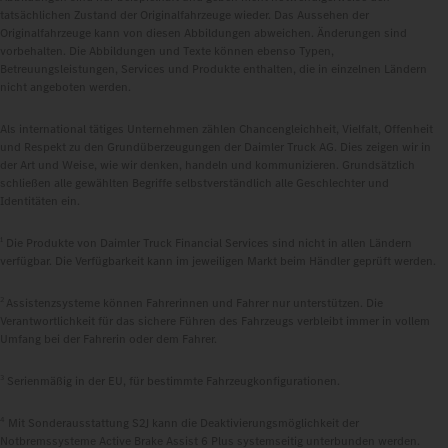
tatsächlichen Zustand der Originalfahrzeuge wieder. Das Aussehen der
Originalfahrzeuge kann von diesen Abbildungen abweichen. Änderungen sind
vorbehalten. Die Abbildungen und Texte können ebenso Typen,
Betreuungsleistungen, Services und Produkte enthalten, die in einzelnen Ländern
nicht angeboten werden.
Als international tätiges Unternehmen zählen Chancengleichheit, Vielfalt, Offenheit
und Respekt zu den Grundüberzeugungen der Daimler Truck AG. Dies zeigen wir in
der Art und Weise, wie wir denken, handeln und kommunizieren. Grundsätzlich
schließen alle gewählten Begriffe selbstverständlich alle Geschlechter und
Identitäten ein.
1
Die Produkte von Daimler Truck Financial Services sind nicht in allen Ländern
verfügbar. Die Verfügbarkeit kann im jeweiligen Markt beim Händler geprüft werden.
2
Assistenzsysteme können Fahrerinnen und Fahrer nur unterstützen. Die
Verantwortlichkeit für das sichere Führen des Fahrzeugs verbleibt immer in vollem
Umfang bei der Fahrerin oder dem Fahrer.
3
Serienmäßig in der EU, für bestimmte Fahrzeugkonfigurationen.
4
Mit Sonderausstattung S2J kann die Deaktivierungsmöglichkeit der
Notbremssysteme Active Brake Assist 6 Plus systemseitig unterbunden werden.