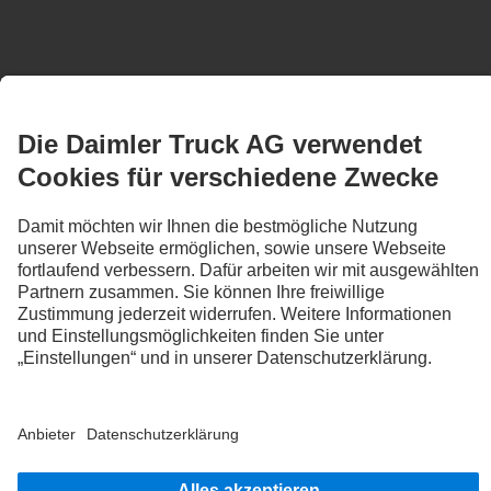
CONTACT
Gairing GmbH & Co KG
Gammertinger Straße 21
88499 Riedlingen
PHONE:
+49 7371 9324 0
FAX:
+49 7371 9324 24
SERVICES