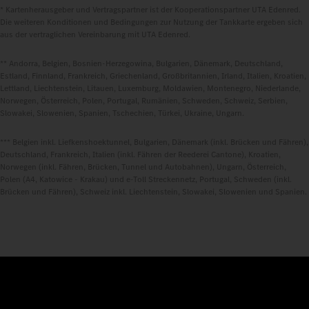
* Kartenherausgeber und Vertragspartner ist der Kooperationspartner UTA Edenred.
Die weiteren Konditionen und Bedingungen zur Nutzung der Tankkarte ergeben sich
aus der vertraglichen Vereinbarung mit UTA Edenred.
** Andorra, Belgien, Bosnien-Herzegowina, Bulgarien, Dänemark, Deutschland,
Estland, Finnland, Frankreich, Griechenland, Großbritannien, Irland, Italien, Kroatien,
Lettland, Liechtenstein, Litauen, Luxemburg, Moldawien, Montenegro, Niederlande,
Norwegen, Österreich, Polen, Portugal, Rumänien, Schweden, Schweiz, Serbien,
Slowakei, Slowenien, Spanien, Tschechien, Türkei, Ukraine, Ungarn.
*** Belgien inkl. Liefkenshoektunnel, Bulgarien, Dänemark (inkl. Brücken und Fähren),
Deutschland, Frankreich, Italien (inkl. Fähren der Reederei Cantone), Kroatien,
Norwegen (inkl. Fähren, Brücken, Tunnel und Autobahnen), Ungarn, Österreich,
Polen (A4, Katowice - Krakau) und e-Toll Streckennetz, Portugal, Schweden (inkl.
Brücken und Fähren), Schweiz inkl. Liechtenstein, Slowakei, Slowenien und Spanien.